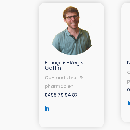
François-Régis
N
Goffin
C
Co-fondateur &
p
pharmacien
0
0495 79 94 87