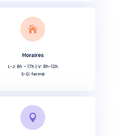

Horaires
L-J: 8h – 17h | V: 8h-12h
S-D: fermé
