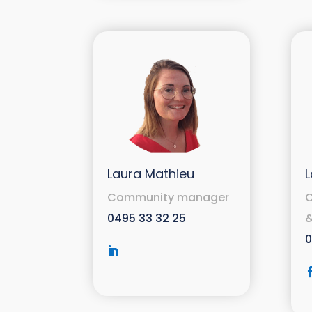
Laura Mathieu
L
Community manager
0495 33 32 25
&
0