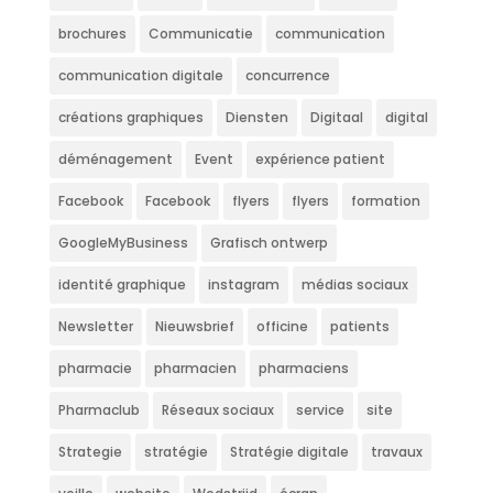
brochures
Communicatie
communication
communication digitale
concurrence
créations graphiques
Diensten
Digitaal
digital
déménagement
Event
expérience patient
Facebook
Facebook
flyers
flyers
formation
GoogleMyBusiness
Grafisch ontwerp
identité graphique
instagram
médias sociaux
Newsletter
Nieuwsbrief
officine
patients
pharmacie
pharmacien
pharmaciens
Pharmaclub
Réseaux sociaux
service
site
Strategie
stratégie
Stratégie digitale
travaux