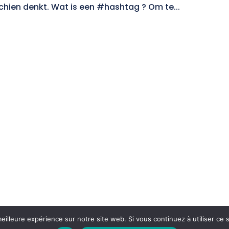
schien denkt. Wat is een #hashtag ? Om te...
eilleure expérience sur notre site web. Si vous continuez à utiliser ce