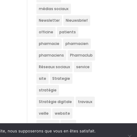
médias sociaux
Newsletter
Nieuwsbrief
officine
patients
pharmacie
pharmacien
pharmaciens
Pharmaclub
Réseaux sociaux
service
site
Strategie
stratégie
Stratégie digitale
travaux
veille
website
Wedstrijd
écran
 site, nous supposerons que vous en êtes satisfait.