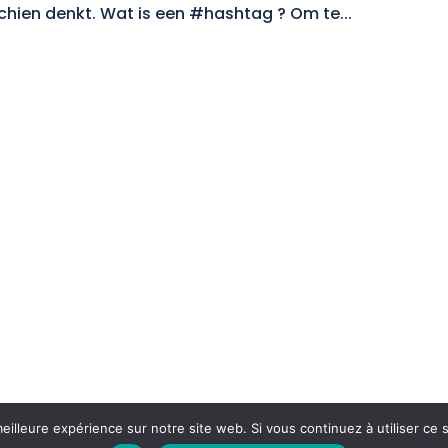
schien denkt. Wat is een #hashtag ? Om te...
eilleure expérience sur notre site web. Si vous continuez à utiliser ce