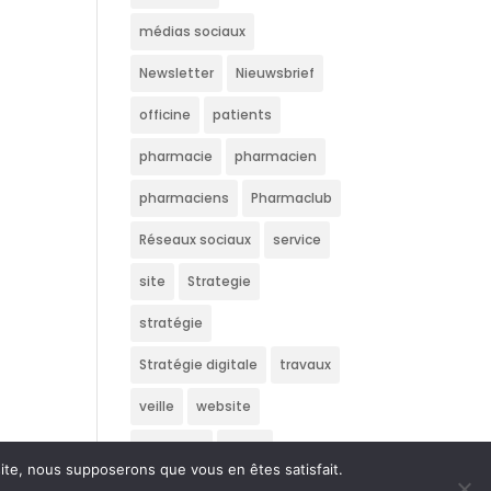
médias sociaux
Newsletter
Nieuwsbrief
officine
patients
pharmacie
pharmacien
pharmaciens
Pharmaclub
Réseaux sociaux
service
site
Strategie
stratégie
Stratégie digitale
travaux
veille
website
Wedstrijd
écran
 site, nous supposerons que vous en êtes satisfait.