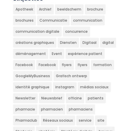
Apotheek
Archief
beeldscherm
brochure
brochures
Communicatie
communication
communication digitale
concurrence
créations graphiques
Diensten
Digitaal
digital
déménagement
Event
expérience patient
Facebook
Facebook
flyers
flyers
formation
GoogleMyBusiness
Grafisch ontwerp
identité graphique
instagram
médias sociaux
Newsletter
Nieuwsbrief
officine
patients
pharmacie
pharmacien
pharmaciens
Pharmaclub
Réseaux sociaux
service
site