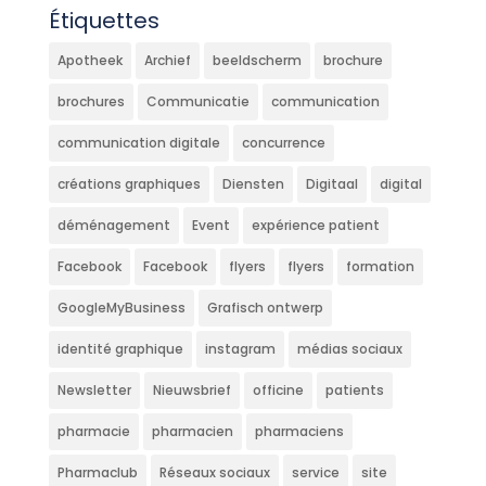
Étiquettes
Apotheek
Archief
beeldscherm
brochure
brochures
Communicatie
communication
communication digitale
concurrence
créations graphiques
Diensten
Digitaal
digital
déménagement
Event
expérience patient
Facebook
Facebook
flyers
flyers
formation
GoogleMyBusiness
Grafisch ontwerp
identité graphique
instagram
médias sociaux
Newsletter
Nieuwsbrief
officine
patients
pharmacie
pharmacien
pharmaciens
Pharmaclub
Réseaux sociaux
service
site