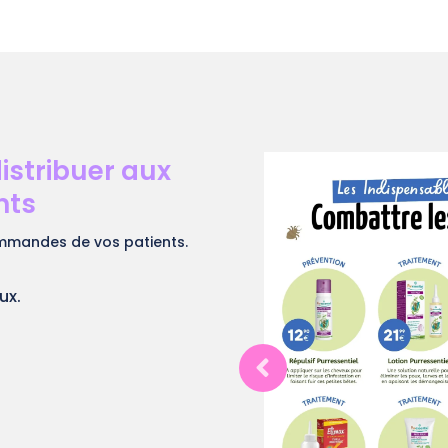
distribuer aux
nts
mmandes de vos patients.
ux.