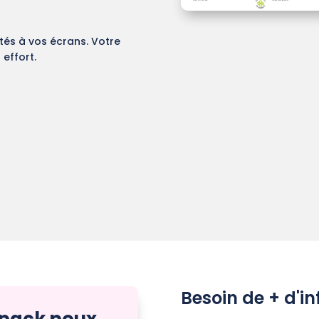
tés à vos écrans. Votre
 effort.
Besoin de + d'i
e pack poux