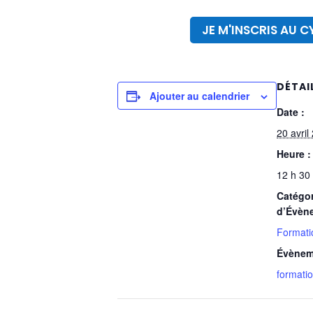
JE M'INSCRIS AU 
DÉTAI
Ajouter au calendrier
Date :
20 avril
Heure :
12 h 30
Catégor
d’Évèn
Formati
Évènem
formati