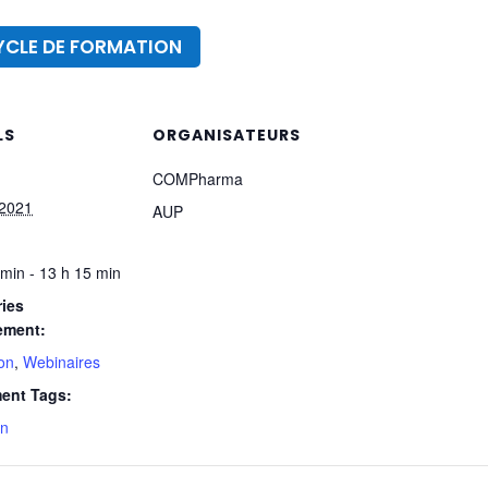
CYCLE DE FORMATION
LS
ORGANISATEURS
COMPharma
 2021
AUP
 min - 13 h 15 min
ies
ement:
on
,
Webinaires
ent Tags:
on