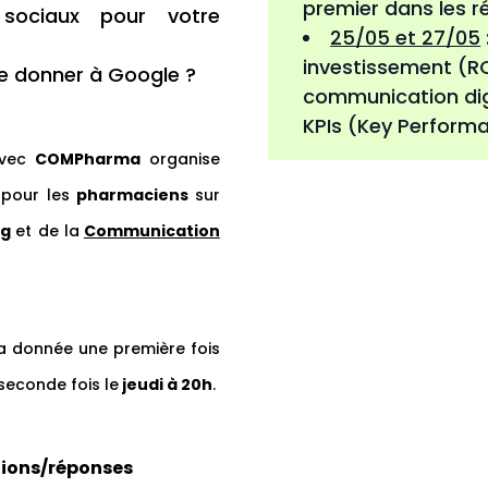
premier dans les r
 sociaux pour votre
25/05 et 27/05
investissement (R
e donner à Google ?
communication dig
KPIs (Key Performa
avec
COMPharma
organise
s
pour les
pharmaciens
sur
ng
et de la
Communication
 donnée une première fois
seconde fois le
jeudi à 20h
.
tions/réponses