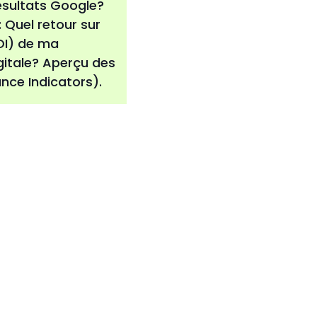
ésultats Google?
: Quel retour sur
OI) de ma
itale? Aperçu des
nce Indicators).