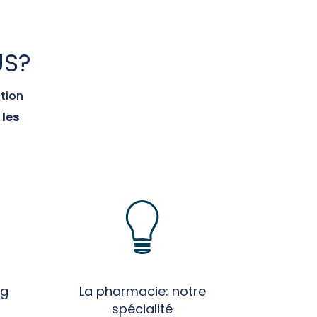
US?
tion
 les
ng
La pharmacie: notre
spécialité