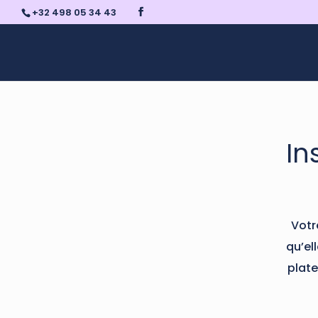
+32 498 05 34 43
In
Votr
qu’el
plate