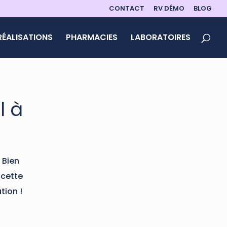
CONTACT
RV DÉMO
BLOG
RÉALISATIONS
PHARMACIES
LABORATOIRES
l à
 Bien
 cette
tion !