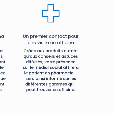
ma
Un premier contact pour
une visite en officine
os
Grâce aux produits autant
os
qu’aux conseils et astuces
ont
diffusés, votre présence
le
sur le médial social attirera
ez
le patient en pharmacie. Il
que
sera ainsi informé sur les
ent
différentes gammes qu’il
s
peut trouver en officine.