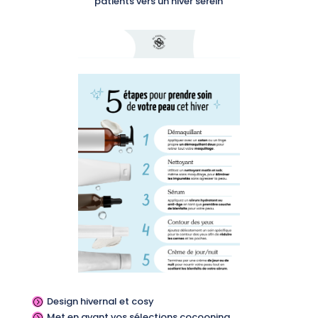
patients vers un hiver serein
Design hivernal et cosy
=
Met en avant vos sélections cocooning
=