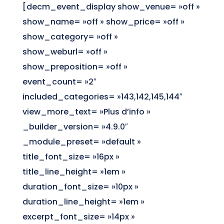
[decm_event_display show_venue= »off »
show_name= »off » show_price= »off »
show_category= »off »
show_weburl= »off »
show_preposition= »off »
event_count= »2″
included_categories= »143,142,145,144″
view_more_text= »Plus d’info »
_builder_version= »4.9.0″
_module_preset= »default »
title_font_size= »16px »
title_line_height= »1em »
duration_font_size= »10px »
duration_line_height= »1em »
excerpt_font_size= »14px »