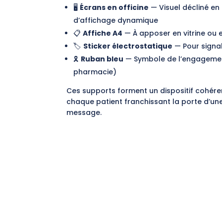
🖥️
Écrans en officine
— Visuel décliné en 
d’affichage dynamique
📋
Affiche A4
— À apposer en vitrine ou e
🏷️
Sticker électrostatique
— Pour signal
🎗️
Ruban bleu
— Symbole de l’engagement,
pharmacie)
Ces supports forment un dispositif cohér
chaque patient franchissant la porte d’u
message.