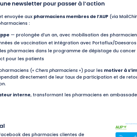
 une newsletter pour passer à l’action
 et envoyée aux
pharmaciens membres de l’AUP
(via MailChi
 pharmaciens :
ippe
— prolongée d’un an, avec mobilisation des pharmaciens 
nées de vaccination et intégration avec Portaflux/Daesaros
on des pharmacies dans le programme de dépistage du cancer c
t pour les patients
x pharmaciens («
Chers pharmaciens
») pour les
motiver à s’i
endait directement de leur taux de participation et de reto
on.
ateur interne
, transformant les pharmaciens en ambassadeur
al
Facebook des pharmacies clientes de