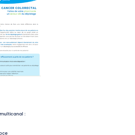
multicanal :
coce