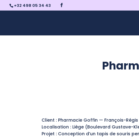
+32 498 05 34 43
Pharma
Client :
Pharmacie Goffin — François-Régis
Localisation :
Liège (Boulevard Gustave-Kle
Projet :
Conception d’un tapis de souris pe