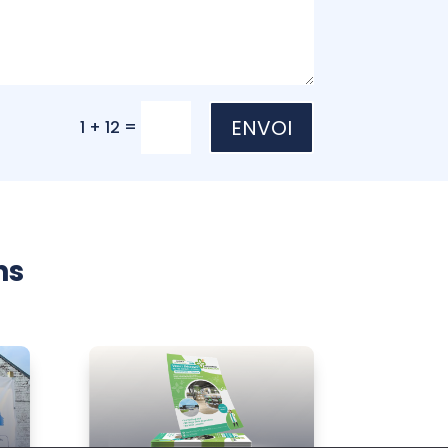
ENVOI
=
1 + 12
ns