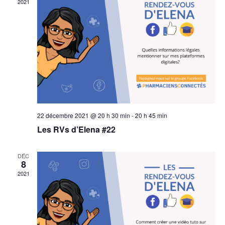
Évèn
2021
22 décembre 2021 @ 20 h 30 min
-
20 h 45 min
Les RVs d’Elena #22
DÉC
8
2021