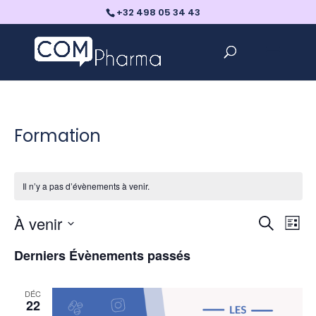
+32 498 05 34 43
Formation
Il n’y a pas d’évènements à venir.
Reche
Na
À venir
Recherch
Liste
de
et
Sélectionnez
vu
Derniers Évènements passés
navig
une
Év
de
date.
DÉC
vues
22