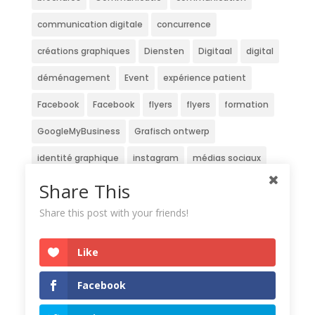
communication digitale
concurrence
créations graphiques
Diensten
Digitaal
digital
déménagement
Event
expérience patient
Facebook
Facebook
flyers
flyers
formation
GoogleMyBusiness
Grafisch ontwerp
identité graphique
instagram
médias sociaux
Newsletter
Nieuwsbrief
officine
patients
Share This
pharmacie
pharmacien
pharmaciens
Share this post with your friends!
Pharmaclub
Réseaux sociaux
service
site
Like
Strategie
stratégie
Stratégie digitale
travaux
Facebook
veille
website
Wedstrijd
écran