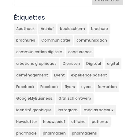
Étiquettes
Apotheek
Archief
beeldscherm
brochure
brochures
Communicatie
communication
communication digitale
concurrence
créations graphiques
Diensten
Digitaal
digital
déménagement
Event
expérience patient
Facebook
Facebook
flyers
flyers
formation
GoogleMyBusiness
Grafisch ontwerp
identité graphique
instagram
médias sociaux
Newsletter
Nieuwsbrief
officine
patients
pharmacie
pharmacien
pharmaciens