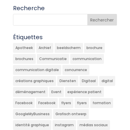
Recherche
Étiquettes
Apotheek
Archief
beeldscherm
brochure
brochures
Communicatie
communication
communication digitale
concurrence
créations graphiques
Diensten
Digitaal
digital
déménagement
Event
expérience patient
Facebook
Facebook
flyers
flyers
formation
GoogleMyBusiness
Grafisch ontwerp
identité graphique
instagram
médias sociaux