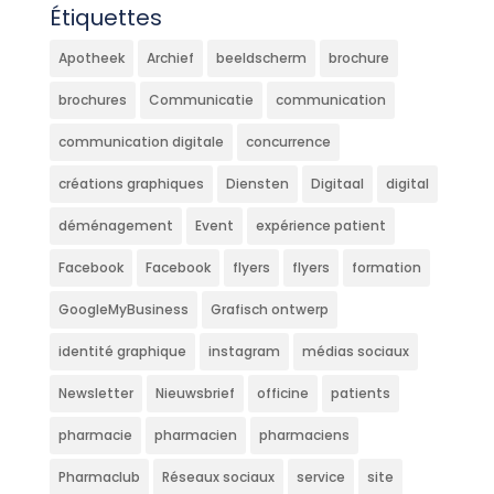
Étiquettes
Apotheek
Archief
beeldscherm
brochure
brochures
Communicatie
communication
communication digitale
concurrence
créations graphiques
Diensten
Digitaal
digital
déménagement
Event
expérience patient
Facebook
Facebook
flyers
flyers
formation
GoogleMyBusiness
Grafisch ontwerp
identité graphique
instagram
médias sociaux
Newsletter
Nieuwsbrief
officine
patients
pharmacie
pharmacien
pharmaciens
Pharmaclub
Réseaux sociaux
service
site