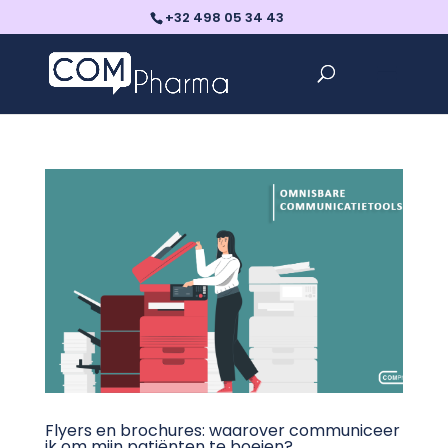
+32 498 05 34 43
Flyers en brochures: waarover communiceer
ik om mijn patiënten te boeien?