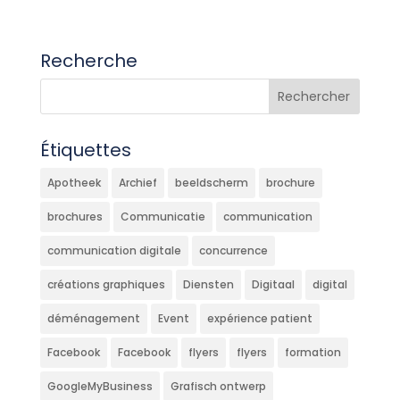
Recherche
Étiquettes
Apotheek
Archief
beeldscherm
brochure
brochures
Communicatie
communication
communication digitale
concurrence
créations graphiques
Diensten
Digitaal
digital
déménagement
Event
expérience patient
Facebook
Facebook
flyers
flyers
formation
GoogleMyBusiness
Grafisch ontwerp