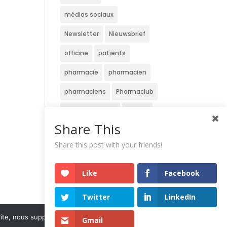
médias sociaux
Newsletter
Nieuwsbrief
officine
patients
pharmacie
pharmacien
pharmaciens
Pharmaclub
Réseaux sociaux
service
Share This
site
Strategie
Share this post with your friends!
stratégie
Stratégie digitale
travaux
Like
Facebook
veille
website
Twitter
LinkedIn
Wedstrijd
écran
 site, nous supposerons que vous en êtes satisfait.
Gmail