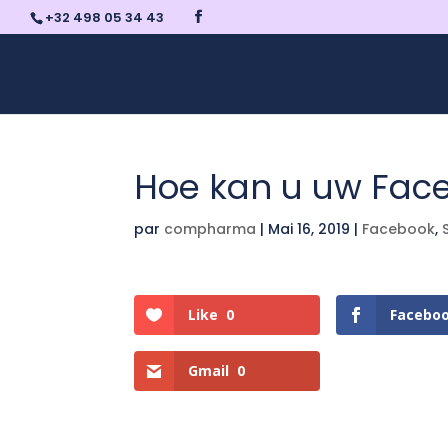
+32 498 05 34 43
Hoe kan u uw Fac
par
compharma
|
Mai 16, 2019
|
Facebook
,
Like
0
Facebo
Gmail
0