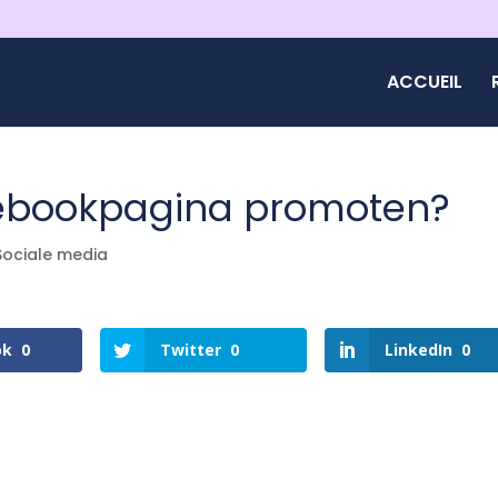
ACCUEIL
ebookpagina promoten?
Sociale media
ok
0
Twitter
0
LinkedIn
0