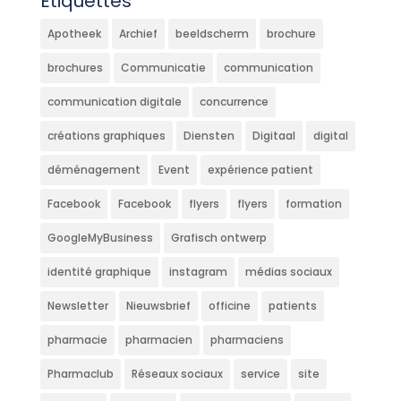
Étiquettes
Apotheek
Archief
beeldscherm
brochure
brochures
Communicatie
communication
communication digitale
concurrence
créations graphiques
Diensten
Digitaal
digital
déménagement
Event
expérience patient
Facebook
Facebook
flyers
flyers
formation
GoogleMyBusiness
Grafisch ontwerp
identité graphique
instagram
médias sociaux
Newsletter
Nieuwsbrief
officine
patients
pharmacie
pharmacien
pharmaciens
Pharmaclub
Réseaux sociaux
service
site