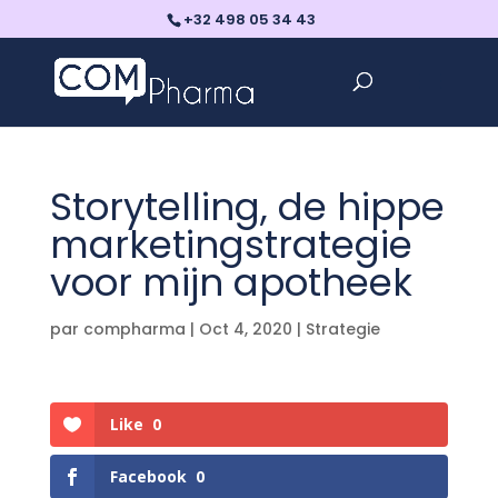
+32 498 05 34 43
Storytelling, de hippe
marketingstrategie
voor mijn apotheek
par
compharma
|
Oct 4, 2020
|
Strategie
Like
0
Facebook
0