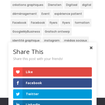
créations graphiques
Diensten
Digitaal
digital
déménagement
Event
expérience patient
Facebook
Facebook
flyers
flyers
formation
GoogleMyBusiness
Grafisch ontwerp
identité graphique
instagram
médias sociaux
Newsletter
Nieuwsbrief
officine
patients
Share This
pharmacie
pharmacien
pharmaciens
Share this post with your friends!
Pharmaclub
Réseaux sociaux
service
site
Like
Strategie
stratégie
Stratégie digitale
travaux
Facebook
veille
website
Wedstrijd
écran
Twitter
Nous utilisons des cookies pour vous garantir la meilleure
LinkedIn