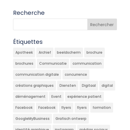
Recherche
Étiquettes
Apotheek
Archief
beeldscherm
brochure
brochures
Communicatie
communication
communication digitale
concurrence
créations graphiques
Diensten
Digitaal
digital
déménagement
Event
expérience patient
Facebook
Facebook
flyers
flyers
formation
GoogleMyBusiness
Grafisch ontwerp
identité graphique
instagram
médias sociaux