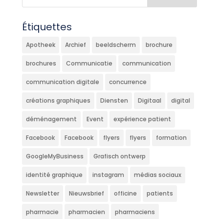
Étiquettes
Apotheek
Archief
beeldscherm
brochure
brochures
Communicatie
communication
communication digitale
concurrence
créations graphiques
Diensten
Digitaal
digital
déménagement
Event
expérience patient
Facebook
Facebook
flyers
flyers
formation
GoogleMyBusiness
Grafisch ontwerp
identité graphique
instagram
médias sociaux
Newsletter
Nieuwsbrief
officine
patients
pharmacie
pharmacien
pharmaciens