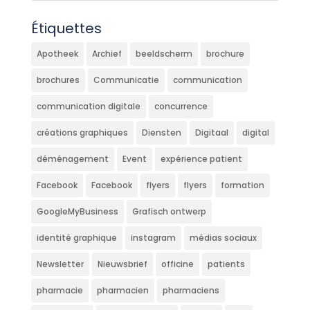
Étiquettes
Apotheek
Archief
beeldscherm
brochure
brochures
Communicatie
communication
communication digitale
concurrence
créations graphiques
Diensten
Digitaal
digital
déménagement
Event
expérience patient
Facebook
Facebook
flyers
flyers
formation
GoogleMyBusiness
Grafisch ontwerp
identité graphique
instagram
médias sociaux
Newsletter
Nieuwsbrief
officine
patients
pharmacie
pharmacien
pharmaciens