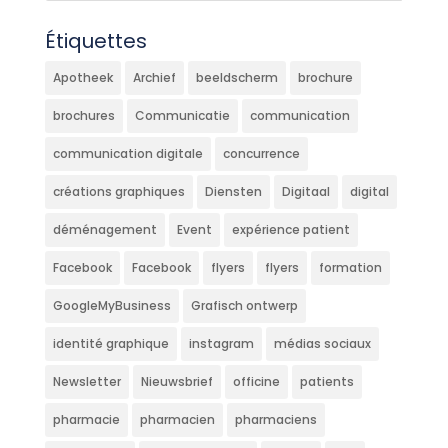
Étiquettes
Apotheek
Archief
beeldscherm
brochure
brochures
Communicatie
communication
communication digitale
concurrence
créations graphiques
Diensten
Digitaal
digital
déménagement
Event
expérience patient
Facebook
Facebook
flyers
flyers
formation
GoogleMyBusiness
Grafisch ontwerp
identité graphique
instagram
médias sociaux
Newsletter
Nieuwsbrief
officine
patients
pharmacie
pharmacien
pharmaciens