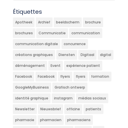
Étiquettes
Apotheek
Archief
beeldscherm
brochure
brochures
Communicatie
communication
communication digitale
concurrence
créations graphiques
Diensten
Digitaal
digital
déménagement
Event
expérience patient
Facebook
Facebook
flyers
flyers
formation
GoogleMyBusiness
Grafisch ontwerp
identité graphique
instagram
médias sociaux
Newsletter
Nieuwsbrief
officine
patients
pharmacie
pharmacien
pharmaciens