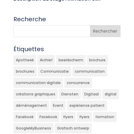
Recherche
Étiquettes
Apotheek
Archief
beeldscherm
brochure
brochures
Communicatie
communication
communication digitale
concurrence
créations graphiques
Diensten
Digitaal
digital
déménagement
Event
expérience patient
Facebook
Facebook
flyers
flyers
formation
GoogleMyBusiness
Grafisch ontwerp