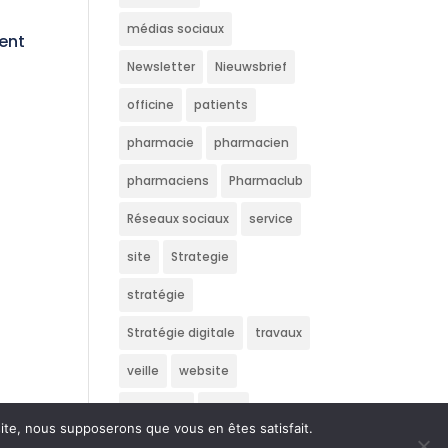
médias sociaux
ient
Newsletter
Nieuwsbrief
officine
patients
pharmacie
pharmacien
pharmaciens
Pharmaclub
Réseaux sociaux
service
site
Strategie
stratégie
Stratégie digitale
travaux
veille
website
Wedstrijd
écran
 site, nous supposerons que vous en êtes satisfait.