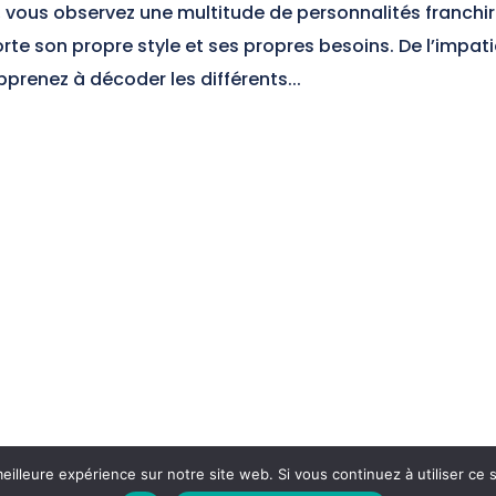
, vous observez une multitude de personnalités franchir
te son propre style et ses propres besoins. De l’impat
prenez à décoder les différents...
eilleure expérience sur notre site web. Si vous continuez à utiliser ce