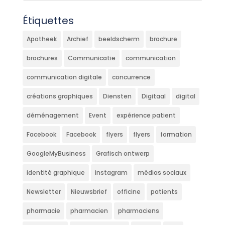
Étiquettes
Apotheek
Archief
beeldscherm
brochure
brochures
Communicatie
communication
communication digitale
concurrence
créations graphiques
Diensten
Digitaal
digital
déménagement
Event
expérience patient
Facebook
Facebook
flyers
flyers
formation
GoogleMyBusiness
Grafisch ontwerp
identité graphique
instagram
médias sociaux
Newsletter
Nieuwsbrief
officine
patients
pharmacie
pharmacien
pharmaciens