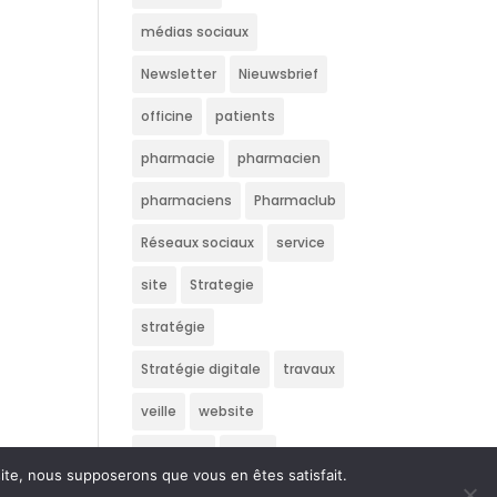
médias sociaux
Newsletter
Nieuwsbrief
officine
patients
pharmacie
pharmacien
pharmaciens
Pharmaclub
Réseaux sociaux
service
site
Strategie
stratégie
Stratégie digitale
travaux
veille
website
Wedstrijd
écran
 site, nous supposerons que vous en êtes satisfait.