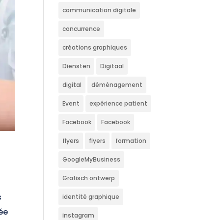
communication digitale
concurrence
créations graphiques
Diensten
Digitaal
digital
déménagement
Event
expérience patient
Facebook
Facebook
flyers
flyers
formation
GoogleMyBusiness
Grafisch ontwerp
s
identité graphique
née
instagram