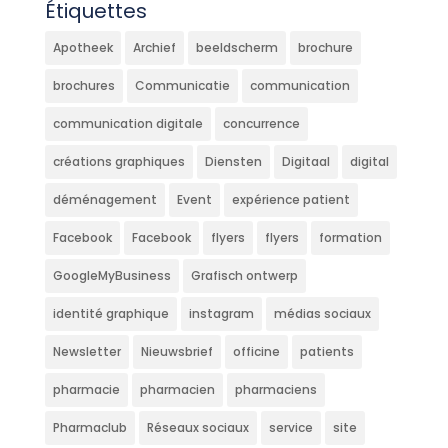
Étiquettes
Apotheek
Archief
beeldscherm
brochure
brochures
Communicatie
communication
communication digitale
concurrence
créations graphiques
Diensten
Digitaal
digital
déménagement
Event
expérience patient
Facebook
Facebook
flyers
flyers
formation
GoogleMyBusiness
Grafisch ontwerp
identité graphique
instagram
médias sociaux
Newsletter
Nieuwsbrief
officine
patients
pharmacie
pharmacien
pharmaciens
Pharmaclub
Réseaux sociaux
service
site