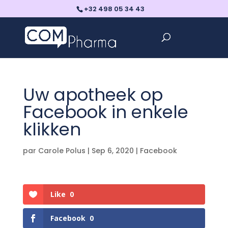
+32 498 05 34 43
Uw apotheek op
Facebook in enkele
klikken
par
Carole Polus
|
Sep 6, 2020
|
Facebook
Like
0
Facebook
0