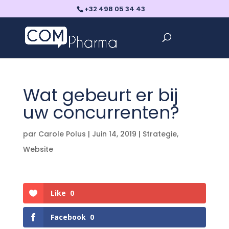
+32 498 05 34 43
Wat gebeurt er bij
uw concurrenten?
par
Carole Polus
|
Juin 14, 2019
|
Strategie
,
Website
Like
0
Facebook
0