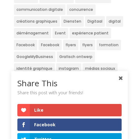
communication digitale
concurrence
créations graphiques
Diensten
Digitaal
digital
déménagement
Event
expérience patient
Facebook
Facebook
flyers
flyers
formation
GoogleMyBusiness
Grafisch ontwerp
identité graphique
instagram
médias sociaux
Newsletter
Nieuwsbrief
officine
patients
Share This
pharmacie
pharmacien
pharmaciens
Share this post with your friends!
Pharmaclub
Réseaux sociaux
service
site
Like
Strategie
stratégie
Stratégie digitale
travaux
Facebook
veille
website
Wedstrijd
écran