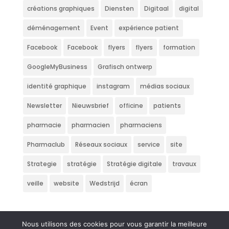
créations graphiques
Diensten
Digitaal
digital
déménagement
Event
expérience patient
Facebook
Facebook
flyers
flyers
formation
GoogleMyBusiness
Grafisch ontwerp
identité graphique
instagram
médias sociaux
Newsletter
Nieuwsbrief
officine
patients
pharmacie
pharmacien
pharmaciens
Pharmaclub
Réseaux sociaux
service
site
Strategie
stratégie
Stratégie digitale
travaux
veille
website
Wedstrijd
écran
Nous utilisons des cookies pour vous garantir la meilleure