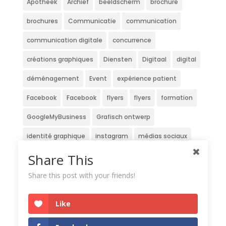
Apotheek
Archief
beeldscherm
brochure
brochures
Communicatie
communication
communication digitale
concurrence
créations graphiques
Diensten
Digitaal
digital
déménagement
Event
expérience patient
Facebook
Facebook
flyers
flyers
formation
GoogleMyBusiness
Grafisch ontwerp
identité graphique
instagram
médias sociaux
Newsletter
Nieuwsbrief
officine
patients
Share This
pharmacie
pharmacien
pharmaciens
Share this post with your friends!
Pharmaclub
Réseaux sociaux
service
site
Like
Strategie
stratégie
Stratégie digitale
travaux