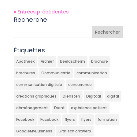
« Entrées précédentes
Recherche
Étiquettes
Apotheek
Archief
beeldscherm
brochure
brochures
Communicatie
communication
communication digitale
concurrence
créations graphiques
Diensten
Digitaal
digital
déménagement
Event
expérience patient
Facebook
Facebook
flyers
flyers
formation
GoogleMyBusiness
Grafisch ontwerp