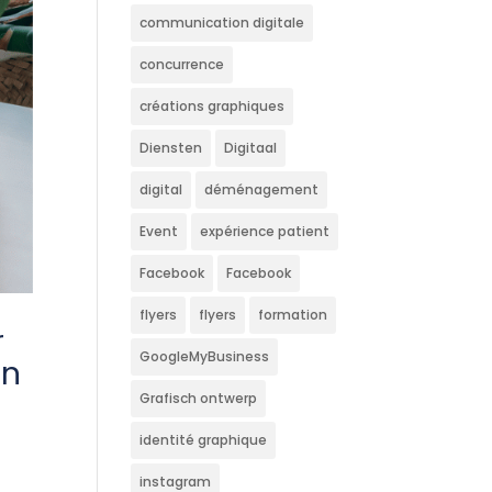
communication digitale
concurrence
créations graphiques
Diensten
Digitaal
digital
déménagement
Event
expérience patient
Facebook
Facebook
flyers
flyers
formation
r
GoogleMyBusiness
en
Grafisch ontwerp
identité graphique
instagram