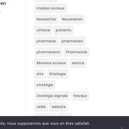
 en
médias sociaux
e
Newsletter
Nieuwsbrief
officine
patients
pharmacie
pharmacien
pharmaciens
Pharmaclub
Réseaux sociaux
service
site
Strategie
stratégie
Stratégie digitale
travaux
veille
website
Wedstrijd
écran
 site, nous supposerons que vous en êtes satisfait.