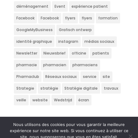
déménagement
Event
expérience patient
Facebook
Facebook
flyers
flyers
formation
GoogleMyBusiness
Grafisch ontwerp
identité graphique
instagram
médias sociaux
Newsletter
Nieuwsbrief
officine
patients
pharmacie
pharmacien
pharmaciens
Pharmaclub
Réseaux sociaux
service
site
Strategie
stratégie
Stratégie digitale
travaux
veille
website
Wedstrijd
écran
Nous utilisons des cookies pour vous garantir la meilleure
expérience sur notre site web. Si vous continuez à utiliser ce
site, nous supposerons que vous en êtes satisfait.