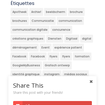
Étiquettes
Apotheek
Archief
beeldscherm
brochure
brochures
Communicatie
communication
communication digitale
concurrence
créations graphiques
Diensten
Digitaal
digital
déménagement
Event
expérience patient
Facebook
Facebook
flyers
flyers
formation
GoogleMyBusiness
Grafisch ontwerp
identité graphique
instagram
médias sociaux
Newsletter
Nieuwsbrief
officine
patients
Share This
pharmacie
pharmacien
pharmaciens
Share this post with your friends!
Pharmaclub
Réseaux sociaux
service
site