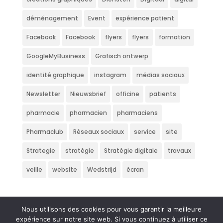
déménagement
Event
expérience patient
Facebook
Facebook
flyers
flyers
formation
GoogleMyBusiness
Grafisch ontwerp
identité graphique
instagram
médias sociaux
Newsletter
Nieuwsbrief
officine
patients
pharmacie
pharmacien
pharmaciens
Pharmaclub
Réseaux sociaux
service
site
Strategie
stratégie
Stratégie digitale
travaux
veille
website
Wedstrijd
écran
Nous utilisons des cookies pour vous garantir la meilleure
expérience sur notre site web. Si vous continuez à utiliser ce