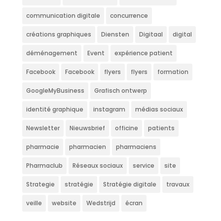
communication digitale
concurrence
créations graphiques
Diensten
Digitaal
digital
déménagement
Event
expérience patient
Facebook
Facebook
flyers
flyers
formation
GoogleMyBusiness
Grafisch ontwerp
identité graphique
instagram
médias sociaux
Newsletter
Nieuwsbrief
officine
patients
pharmacie
pharmacien
pharmaciens
Pharmaclub
Réseaux sociaux
service
site
Strategie
stratégie
Stratégie digitale
travaux
veille
website
Wedstrijd
écran