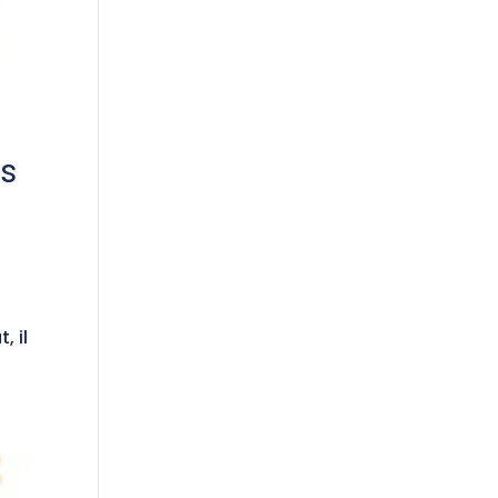
os
, il