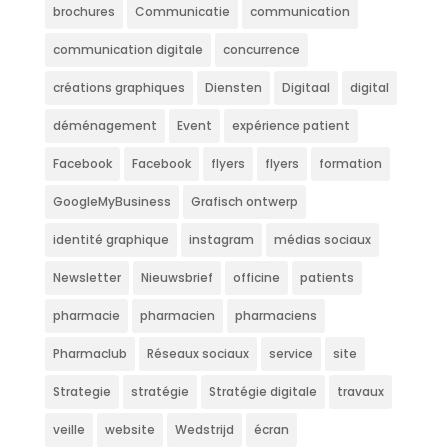
brochures
Communicatie
communication
communication digitale
concurrence
créations graphiques
Diensten
Digitaal
digital
déménagement
Event
expérience patient
Facebook
Facebook
flyers
flyers
formation
GoogleMyBusiness
Grafisch ontwerp
identité graphique
instagram
médias sociaux
Newsletter
Nieuwsbrief
officine
patients
pharmacie
pharmacien
pharmaciens
Pharmaclub
Réseaux sociaux
service
site
Strategie
stratégie
Stratégie digitale
travaux
veille
website
Wedstrijd
écran